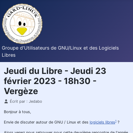
Groupe d'Utilisateurs de GNU/Linux et des Logiciels
Libres
Jeudi du Libre - Jeudi 23
février 2023 - 18h30 -
Vergèze
Détails
Écrit par :
Jedabo
Bonjour à tous,
1
Envie de discuter autour de GNU / Linux et des
logiciels libres
?
Alors venez nous retrouver pour cette deuxième rencontre de l'année