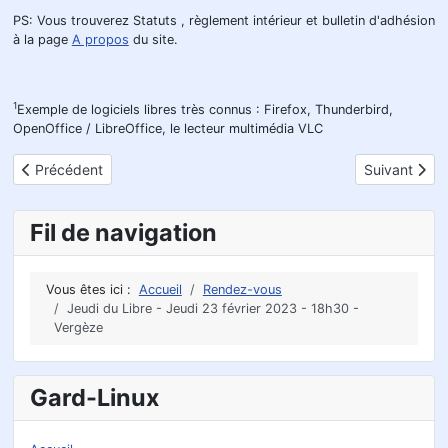
PS: Vous trouverez Statuts , règlement intérieur et bulletin d'adhésion
à la page
A propos
du site.
1
Exemple de logiciels libres très connus : Firefox, Thunderbird,
OpenOffice / LibreOffice, le lecteur multimédia VLC
Article précédent : Jeudi du Libre - Jeudi 09 mars 2023 - 19h00
Article suiva
Précédent
Suivant
Fil de navigation
Vous êtes ici :
Accueil
Rendez-vous
Jeudi du Libre - Jeudi 23 février 2023 - 18h30 -
Vergèze
Gard-Linux