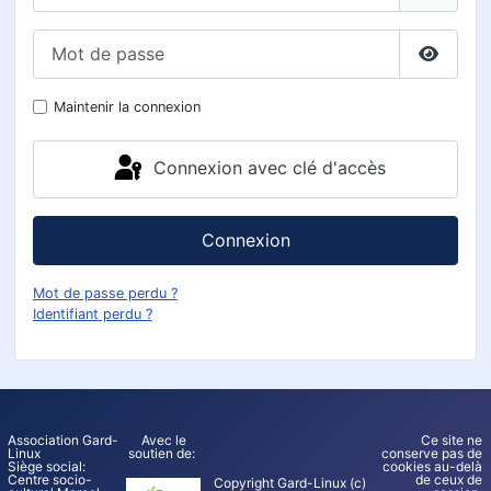
Mot de passe
Affiche
Maintenir la connexion
Connexion avec clé d'accès
Connexion
Mot de passe perdu ?
Identifiant perdu ?
Association Gard-
Avec le
Ce site ne
Linux
soutien de:
conserve pas de
Siège social:
cookies au-delà
Centre socio-
de ceux de
Copyright Gard-Linux (c)