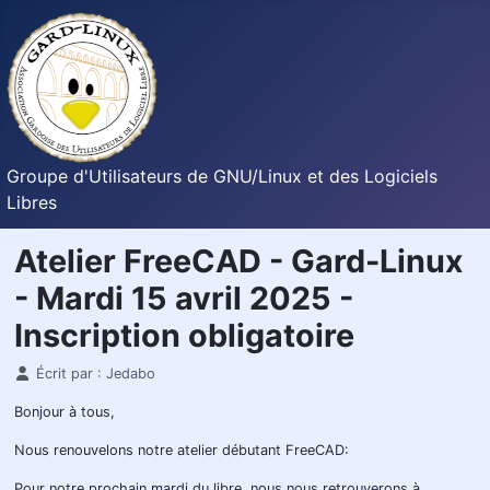
Groupe d'Utilisateurs de GNU/Linux et des Logiciels
Libres
Atelier FreeCAD - Gard-Linux
- Mardi 15 avril 2025 -
Inscription obligatoire
Détails
Écrit par :
Jedabo
Bonjour à tous,
Nous renouvelons notre atelier débutant FreeCAD:
Pour notre prochain mardi du libre, nous nous retrouverons à