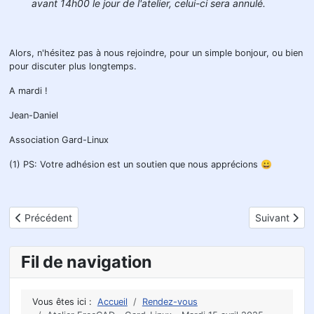
avant 14h00 le jour de l'atelier, celui-ci sera annulé.
Alors, n'hésitez pas à nous rejoindre, pour un simple bonjour, ou bien
pour discuter plus longtemps.
A mardi !
Jean-Daniel
Association Gard-Linux
(1) PS: Votre adhésion est un soutien que nous apprécions 😀
Article précédent : Prochaine Rencontre Vergèze 14 octobre 202
Article suiva
Précédent
Suivant
Fil de navigation
Vous êtes ici :
Accueil
Rendez-vous