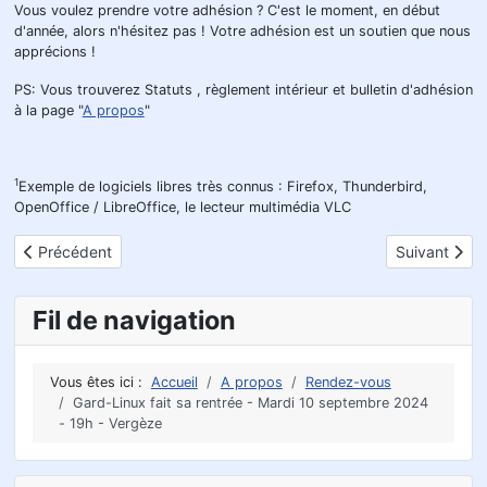
Vous voulez prendre votre adhésion ? C'est le moment, en début
d'année, alors n'hésitez pas ! Votre adhésion est un soutien que nous
apprécions !
PS: Vous trouverez Statuts , règlement intérieur et bulletin d'adhésion
à la page "
A propos
"
1
Exemple de logiciels libres très connus : Firefox, Thunderbird,
OpenOffice / LibreOffice, le lecteur multimédia VLC
Article précédent : Atelier FreeCAD - Gard-Linux - Mardi 18 févrie
Article suiva
Précédent
Suivant
Fil de navigation
Vous êtes ici :
Accueil
A propos
Rendez-vous
Gard-Linux fait sa rentrée - Mardi 10 septembre 2024
- 19h - Vergèze